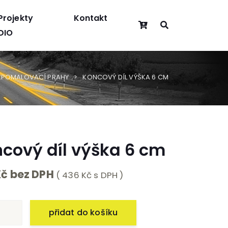
Projekty
Kontakt
DIO
ZPOMALOVACÍ PRAHY
KONCOVÝ DÍL VÝŠKA 6 CM
cový díl výška 6 cm
Kč bez DPH
( 436 Kč s DPH )
přidat do košíku