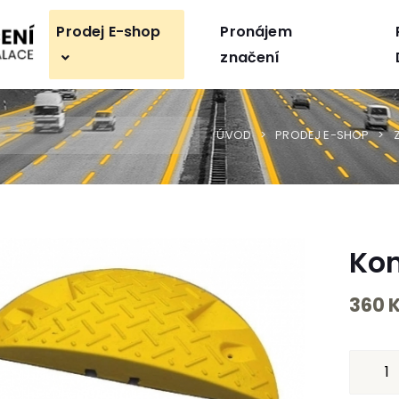
Prodej E-shop
Pronájem
značení
ÚVOD
PRODEJ E-SHOP
Kon
360 