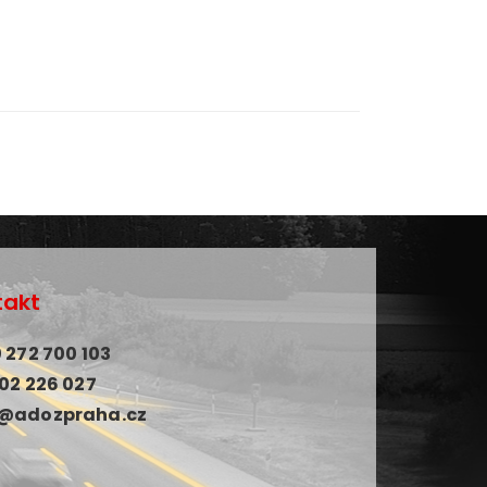
takt
 272 700 103
602 226 027
z@adozpraha.cz