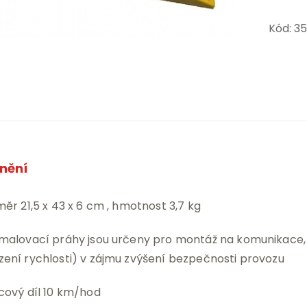
Kód: 3
nění
měr 21,5 x 43 x 6 cm , hmotnost 3,7 kg
malovací práhy jsou určeny pro montáž na komunikace, 
ení rychlosti) v zájmu zvýšení bezpečnosti provozu
cový díl 10 km/hod